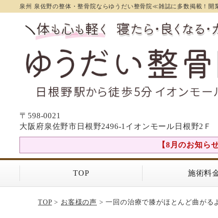
泉州 泉佐野の整体・整骨院ならゆうだい整骨院≪雑誌に多数掲載！開業
〒598-0021
大阪府泉佐野市日根野2496-1イオンモール日根野2Ｆ
【8月のお知らせ】
TOP
施術料
TOP
>
お客様の声
> 一回の治療で膝がほとんど曲がる