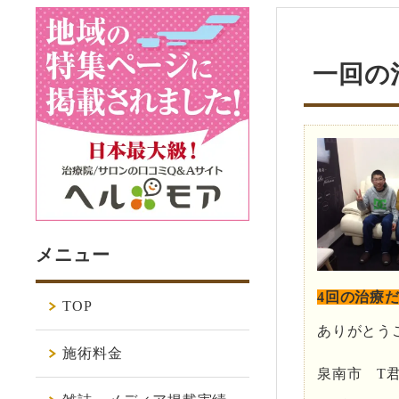
一回の
メニュー
4回の治療
TOP
ありがとう
施術料金
泉南市 T