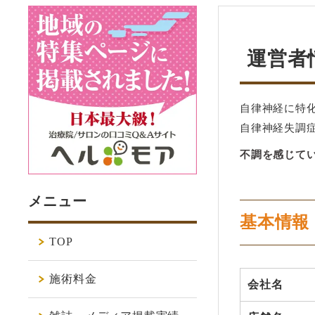
運営者
自律神経に特
自律神経失調
不調を感じて
メニュー
基本情報
TOP
施術料金
会社名