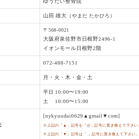
ゆうだい整骨院
山田 雄大
（やまだ たかひろ）
〒568-0021
大阪府泉佐野市日根野2496-1
イオンモール日根野2階
072-488-7151
月・火・木・金・土
10:00〜19:00
平日
10:00〜15:00
土
[nykyuudai0629▲gmail▼com]
先
※上記の「▲」記号を「@」記号に置き換えて下さい
※上記の「▼」記号は「.」記号に置き換えて下さい