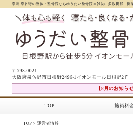
泉州 泉佐野の整体・整骨院ならゆうだい整骨院≪雑誌に多数掲載！開業
〒598-0021
大阪府泉佐野市日根野2496-1イオンモール日根野2Ｆ
【8月のお知らせ】
TOP
施術料
TOP
> 運営者情報