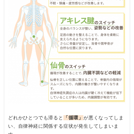
どれか​ひとつでも​滞ると​
「循環」
が​悪くなってしま
い、​自律神経に​関係する​症状が​発生してしまいま