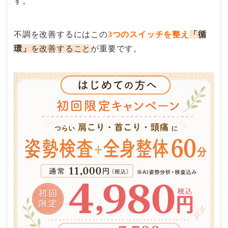
す。​
不調を​改善するには​この
​3つの​スイッチを​整え
「循
環」
を​改善する​こと
が​重要です。​