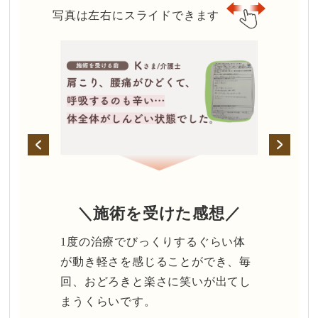
写真は左右にスライドできます
＼施術を受けた感想／
1度の​治療で​びっくりする​ぐらい​体
が​動き軽さを​感じる​ことができ、毎
回、​おどろきと​楽さに​笑いが​出てし
まうくらいです。​