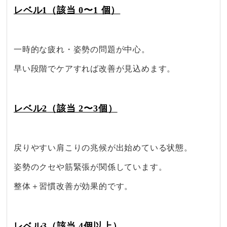
レベル1
（該当 0〜1 個）
一時的な​疲れ・姿勢の​問題が​中心。​
早い​段階で​ケアすれば​改善が​見込めます。​
レベル2
（該当 2〜3個）
戻りやすい​肩こりの​兆候が​出始めている​状態。​
姿勢の​クセや​筋緊張が​関係しています。​
整体＋習慣改善が​効果的です。​
レベル3
（該当 4個以上）