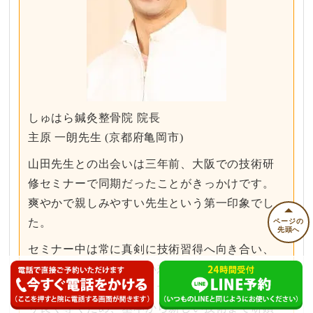
しゅはら鍼灸整骨院 院長
主原 一朗先生 (京都府亀岡市)
山田先生との​出会いは​三年前、​大阪での​技術研
修セミナーで​同期だった​ことが​きっかけです。​
爽やかで​親しみやすい​先生と​いう​第一印象でし
た。​
ページの
先頭へ
セミナー中は​常に​真剣に​技術習得へ​向き合い、​
懇親会では​治療への​熱い​想いを​語られていた​姿
が​今も​印象に​残っています。​現在も​患者様を​よ
り​良く​導く​ため、​基本から​新しい​技術まで​研鑽