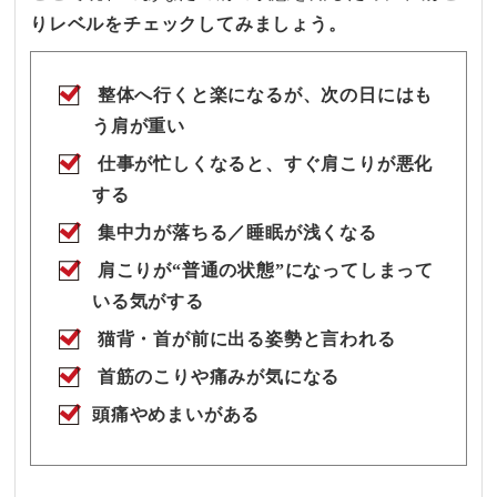
りレベルを
チェックしてみましょう。
整体へ​行くと​楽に​なるが、​次の​日には​も
う​肩が​重い​
仕事が​忙しくなると、​すぐ​肩こりが​悪化
する​
集中力が​落ちる​／睡眠が​浅くなる​
肩こりが​“普通の​状態”に​なってしまって
いる​気が​する​
猫背・首が​前に​出る​姿勢と​言われる​
首筋の​こりや​痛みが​気に​なる​
頭​痛やめまいが​ある