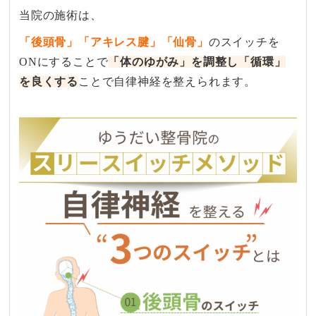
当院の​施術は、​
「後頭骨」​「アキレス腱」​「仙骨」
の​スイッチを​
ONに​する​ことで
「体のゆが​み」を​調整し​「循環」
を​良く​する
ことで​自律神経を​整えられます。​