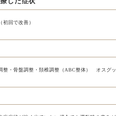
治療した症状
（初回で改善）
法
調整・骨盤調整・頚椎調整（ABC整体） オスグ