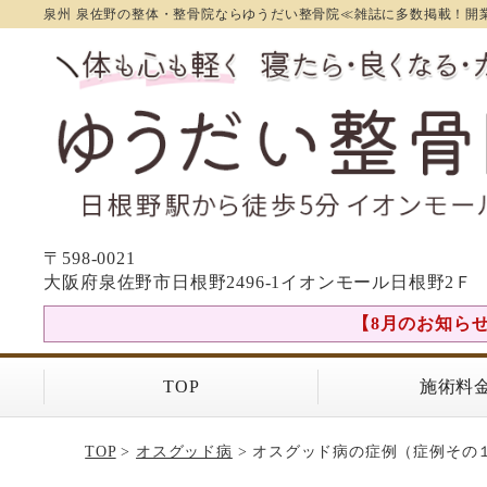
泉州 泉佐野の整体・整骨院ならゆうだい整骨院≪雑誌に多数掲載！開業
〒598-0021
大阪府泉佐野市日根野2496-1イオンモール日根野2Ｆ
【8月のお知らせ】
TOP
施術料
TOP
>
オスグッド病
> オスグッド病の症例（症例その