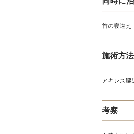
同時に
首の寝違え
施術方
アキレス腱
考察